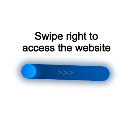
аккуратно, цветы теперь чувствуют себя прекрасно.
Алексей, Одинцово ⭐⭐⭐⭐⭐
Устанавливал напольно-
потолочный кондиционер в своем магазине. Работой очень
доволен, всё сделано профессионально и быстро.
Отдельное спасибо установщикам за консультацию по
эксплуатации.
Ирина, Одинцово ⭐⭐⭐⭐⭐
Заказывала установку
холодильного оборудования для хранения вина. Очень
довольна результатом, все сделано аккуратно и
качественно. Теперь моя коллекция вин в полной
безопасности. Рекомендую!
Павел, Одинцово ⭐⭐⭐⭐⭐
Устнавливали сплит систему в
гостиную. Работа проведена на 5+, быстро, качественно и
чисто. Рекомендую эту компанию и мастеров в Одинцово!
Юлия, Одинцово ⭐⭐⭐⭐⭐
Заказывала у вас полный
комплекс услуг по установке климатического оборудования
для моего загородного дома. Все было выполнено на
высшем уровне! Огромное спасибо за профессионализм и
качественный сервис!
Антон, Одинцово ⭐⭐⭐⭐⭐
Выражаю благодрность вашей
команде за качествиную установку бризера в моей квартире
в Одинцово. Дышать стало намног олегче. Цены