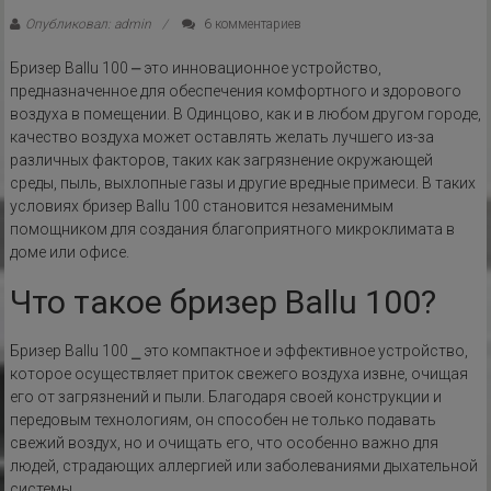
Опубликовал: admin
6 комментариев
Бризер Ballu 100 ⎼ это инновационное устройство,
предназначенное для обеспечения комфортного и здорового
воздуха в помещении. В Одинцово, как и в любом другом городе,
качество воздуха может оставлять желать лучшего из-за
различных факторов, таких как загрязнение окружающей
среды, пыль, выхлопные газы и другие вредные примеси. В таких
условиях бризер Ballu 100 становится незаменимым
помощником для создания благоприятного микроклимата в
доме или офисе.
Что такое бризер Ballu 100?
Бризер Ballu 100 ⎯ это компактное и эффективное устройство,
которое осуществляет приток свежего воздуха извне, очищая
его от загрязнений и пыли. Благодаря своей конструкции и
передовым технологиям, он способен не только подавать
свежий воздух, но и очищать его, что особенно важно для
людей, страдающих аллергией или заболеваниями дыхательной
системы.