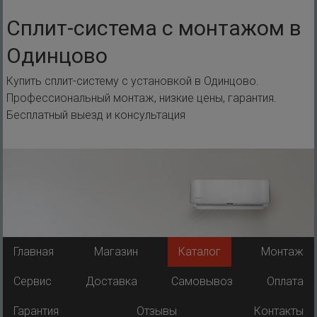
Перейти
к
Сплит-система с монтажом в
содержимому
Одинцово
Купить сплит-систему с установкой в Одинцово.
Профессиональный монтаж, низкие цены, гарантия.
Бесплатный выезд и консультация
Главная
Магазин
Каталог
Монтаж
Сервис
Доставка
Самовывоз
Оплата
Гарантия
Отзывы
Контакты